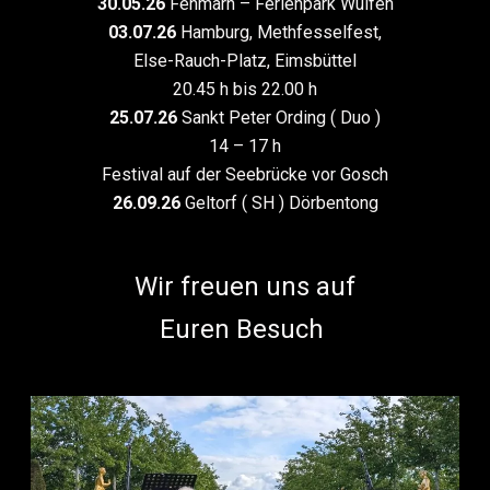
30.05.26
Fehmarn – Ferienpark Wulfen
03.07.26
Hamburg, Methfesselfest,
Else-Rauch-Platz, Eimsbüttel
20.45 h bis 22.00 h
25.07.26
Sankt Peter Ording ( Duo )
14 – 17 h
Festival auf der Seebrücke vor Gosch
26.09.26
Geltorf ( SH ) Dörbentong
Wir freuen uns auf
Euren Besuch